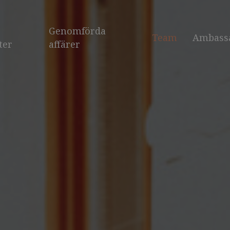
Genomförda
Team
Ambass
ter
affärer