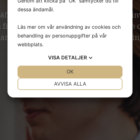
Genom att klicka på "OK" samtycker du till
dessa ändamål.
 träffa entreprenörer, företagsledare och i
 framtidsplaner. Tveka inte att kontakta 
Läs mer om vår användning av cookies och
nsiell expertis eller bara ett förutsättnin
behandling av personuppgifter på vår
webbplats.
VISA
DETALJER
JA
NEJ
OK
JA
NEJ
NÖDVÄNDIG
INSTÄLLNINGAR
AVVISA ALLA
JA
NEJ
JA
NEJ
MARKNADSFÖRING
STATISTIK