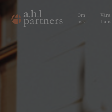
Om
Våra
oss
tjäns