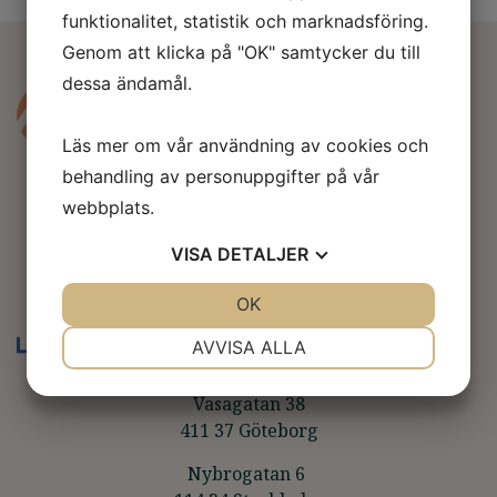
funktionalitet, statistik och marknadsföring.
Genom att klicka på "OK" samtycker du till
dessa ändamål.
Läs mer om vår användning av cookies och
behandling av personuppgifter på vår
webbplats.
VISA
DETALJER
AHLP Corporate Finance AB
JA
NEJ
OK
JA
NEJ
NÖDVÄNDIG
INSTÄLLNINGAR
AVVISA ALLA
JA
NEJ
JA
NEJ
Vasagatan 38
MARKNADSFÖRING
STATISTIK
411 37 Göteborg
Nybrogatan 6