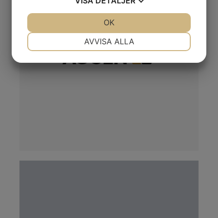
VISA
DETALJER
JA
NEJ
OK
JA
NEJ
NÖDVÄNDIG
INSTÄLLNINGAR
AVVISA ALLA
JA
NEJ
JA
NEJ
MARKNADSFÖRING
STATISTIK
LÄS MER