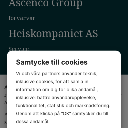
Ascenco Group
förvärvar
Heiskompaniet AS
Service
Augusti 2025
Samtycke till cookies
Vi och våra partners använder teknik,
inklusive cookies, för att samla in
AHL Partners agerade exklusiv finansiell
information om dig för olika ändamål,
rådgivare till Ascenco Group vid deras förvärv
inklusive: bättre användarupplevelse,
av norska Heiskompaniet AS.
funktionalitet, statistik och marknadsföring.
Genom att klicka på "OK" samtycker du till
Ascenco Group är en företagsgrupp som
specialiserar sig på underhåll av kritisk
dessa ändamål.