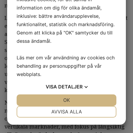
möjligheten att förvärva företaget.
information om dig för olika ändamål,
inklusive: bättre användarupplevelse,
Leaseright är ett SaaS-bolag som har utvecklat
funktionalitet, statistik och marknadsföring.
en avancerad mjukvarulösning för hantering
Genom att klicka på "OK" samtycker du till
av leasingavtal. Idag använder hälften av
dessa ändamål.
Sveriges kommuner och regioner Leaserights
system för att säkerställa kontroll, översikt
och korrekt redovisning av sina komplexa
Läs mer om vår användning av cookies och
leasingkontrakt. Tjänsten har blivit mycket
behandling av personuppgifter på vår
uppskattad, vilket framgår av det stadigt
webbplats.
växande antalet kunder och ett obefintligt
VISA
DETALJER
kundbortfall.
JA
NEJ
OK
JA
NEJ
Nordtech är en ledande nordisk
NÖDVÄNDIG
INSTÄLLNINGAR
mjukvarukoncern som förvärvar, utvecklar
AVVISA ALLA
och driver innovativa SaaS-bolag inom
JA
NEJ
JA
NEJ
vertikala marknader, med fokus på långsiktig
MARKNADSFÖRING
STATISTIK