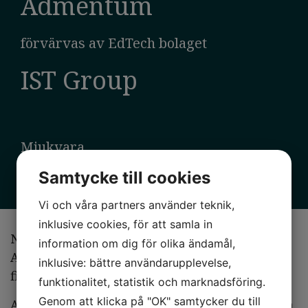
Admentum
förvärvas av EdTech bolaget
IST Group
Mjukvara
December 2021
Samtycke till cookies
Vi och våra partners använder teknik,
inklusive cookies, för att samla in
När IST Group förvärvade EdTech bolaget
information om dig för olika ändamål,
Admentum bistod AHL Partners som exklusiv
inklusive: bättre användarupplevelse,
finansiell rådgivare till säljarna.
funktionalitet, statistik och marknadsföring.
Genom att klicka på "OK" samtycker du till
Admentum är ett ledande tillväxtföretag inom