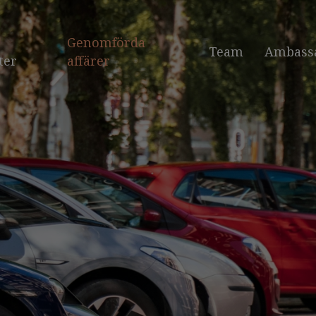
Genomförda
Team
Ambass
ter
affärer