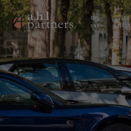
Om
Våra
oss
tjäns