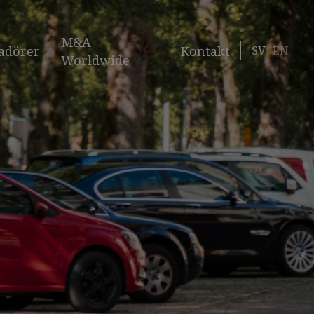
M&A
SV
EN
adörer
Kontakt
Worldwide