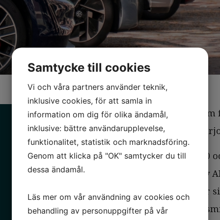
Samtycke till cookies
Vi och våra partners använder teknik,
inklusive cookies, för att samla in
AHL Partners bistod som fi
information om dig för olika ändamål,
inklusive: bättre användarupplevelse,
vid försäljningen till Carj
funktionalitet, statistik och marknadsföring.
Ezeride grundades 2020 oc
Genom att klicka på "OK" samtycker du till
dessa ändamål.
utvecklats med hjälp av A
bilpooler. Bolaget riktar 
Läs mer om vår användning av cookies och
erbjuda sina anställda sm
behandling av personuppgifter på vår