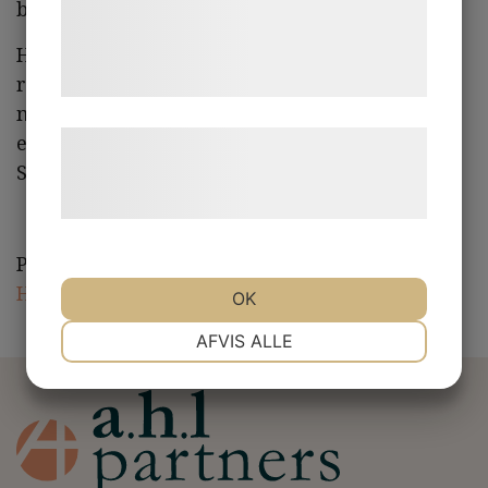
bemanningsföretaget Jurek.
de har indsamlet gennem din brug af deres
tjenester. Ved at klikke på 'OK' giver du
Hammer & Hanborg är specialister på att
rekrytera och hyra ut kompetens inom
samtykke til disse formål.
marknad och kommunikation och har
etablerat en stark marknadsposition i både
Læs mere om vores brug af cookies og
Sverige och Norge.
behandling af persondata på vores
hjemmeside.
Pressmeddelande:
Jurek förvärvar Hammer &
Hanborg
OK
NØDVENDIGE
PRÆFERENCER
AFVIS ALLE
MARKETING
STATISTIK