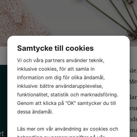
Samtycke till cookies
Vi och våra partners använder teknik,
inklusive cookies, för att samla in
AHL Partners var finansie
information om dig för olika ändamål,
försäljningen till Aller Me
inklusive: bättre användarupplevelse,
funktionalitet, statistik och marknadsföring.
Skapamer är en e-handlare
Genom att klicka på "OK" samtycker du till
produkter. Bolaget har vun
dessa ändamål.
kommer med sin liknande 
Läs mer om vår användning av cookies och
portfölj. Aller Media är 
et