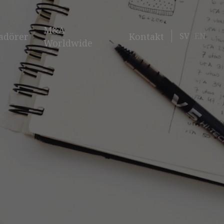
M&A
SV
EN
adörer
Kontakt
Worldwide