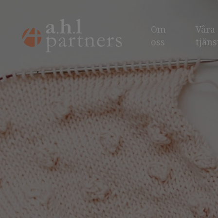
Om
Våra
oss
tjäns