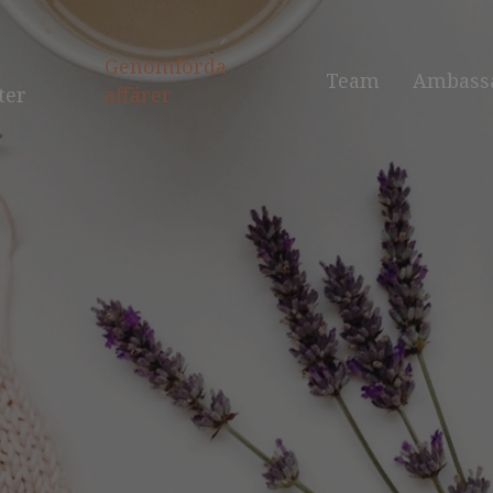
Genomförda
Team
Ambass
ter
affärer