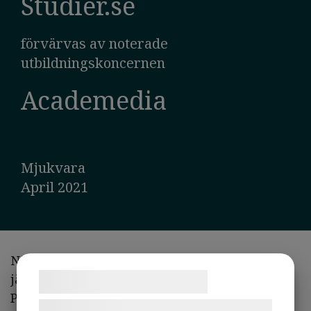
Studier.se
förvärvas av noterade
utbildningskoncernen
Academedia
Mjukvara
April 2021
När AcadeMedia (publ) förvärvade
jämförelsetjänsten Studier.se bistod AHL
Samtykke til cookies
Partners som finansiell rådgivare och
Vi og vores samarbejdspartnere bruger