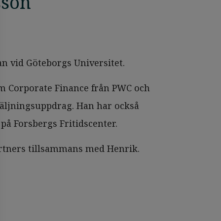
sson
n vid Göteborgs Universitet.
om Corporate Finance från PWC och
äljningsuppdrag. Han har också
på Forsbergs Fritidscenter.
rtners tillsammans med Henrik.