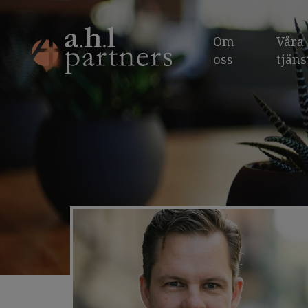
Om
Våra
oss
tjäns