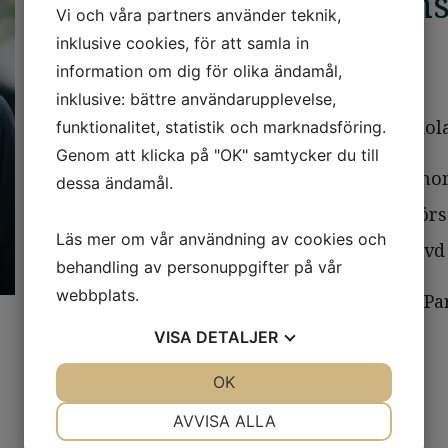
Andreas Herman
Vi och våra partners använder teknik,
inklusive cookies, för att samla in
information om dig för olika ändamål,
Partner
inklusive: bättre användarupplevelse,
Civilekonom från Handelshögskola
funktionalitet, statistik och marknadsföring.
Genom att klicka på "OK" samtycker du till
Andreas har 10 års erfarenhet in
dessa ändamål.
KPMG med inriktning på M&A förs
Läs mer om vår användning av cookies och
erfarenhet från kundsidan som vd 
behandling av personuppgifter på vår
webbplats.
År 2017 grundade Andreas AHL Pa
VISA
DETALJER
LinkedIn
JA
NEJ
OK
JA
NEJ
+46 727 44 44 15
NÖDVÄNDIG
INSTÄLLNINGAR
AVVISA ALLA
andreas@ahlpartners.se