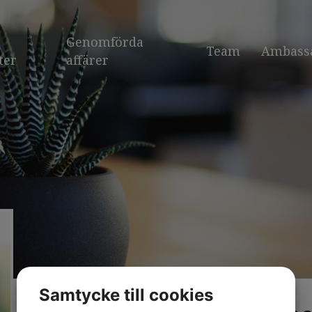
Genomförda
Team
Ambass
ter
affärer
Samtycke till cookies