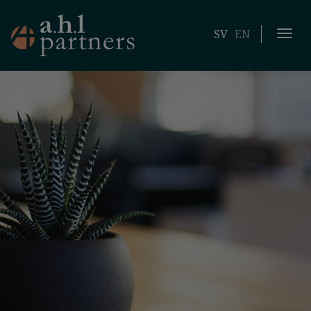
SV
EN
Togg
navi