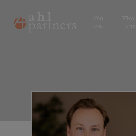
Om
Våra
oss
tjäns