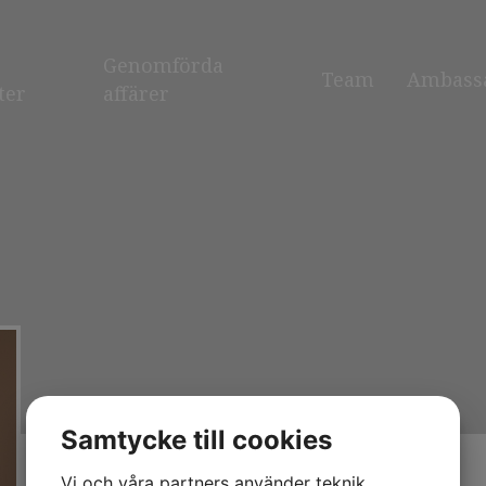
Genomförda
Team
Ambass
ter
affärer
Samtycke till cookies
Vi och våra partners använder teknik,