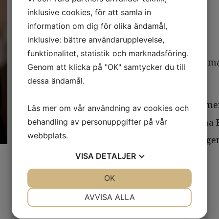
Max Åkerström
inklusive cookies, för att samla in
information om dig för olika ändamål,
Intern
inklusive: bättre användarupplevelse,
funktionalitet, statistik och marknadsföring.
Max studerar sista terminen på m
Genom att klicka på "OK" samtycker du till
Handelshögskolan i Göteborg.
dessa ändamål.
Han har en dubbel kandidatexamen
Läs mer om vår användning av cookies och
Max har tidigare arbetat på Stena
behandling av personuppgifter på vår
webbplats.
internship på Stena Asset Manage
VISA
DETALJER
max@ahlpartners.se
JA
NEJ
OK
JA
NEJ
NÖDVÄNDIG
INSTÄLLNINGAR
AVVISA ALLA
JA
NEJ
JA
NEJ