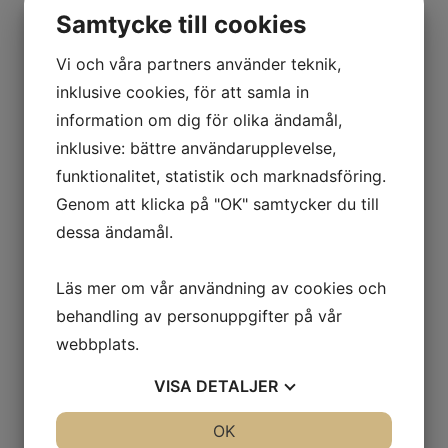
Samtycke till cookies
Vi och våra partners använder teknik,
inklusive cookies, för att samla in
information om dig för olika ändamål,
inklusive: bättre användarupplevelse,
Pelle Cornéer
funktionalitet, statistik och marknadsföring.
Genom att klicka på "OK" samtycker du till
Manager
dessa ändamål.
Pelle har en Masterexamen i Redovisning
Läs mer om vår användning av cookies och
och Finansiell Styrning från
behandling av personuppgifter på vår
Handelshögskolan i Göteborg.
webbplats.
Han kommer senast från en roll som
VISA
DETALJER
analytiker på PwC inom Corporate Finance,
där han främst arbetade med
JA
NEJ
OK
JA
NEJ
transaktionsrådgivning för privata och